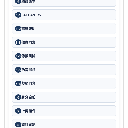
憑證簽章
4
FATCA/CRS
5-1
揭露聲明
5-2
個資同意
5-3
停損風險
5-4
語音提領
5-5
契約同意
5-6
身分自拍
6
上傳證件
7
資料確認
8