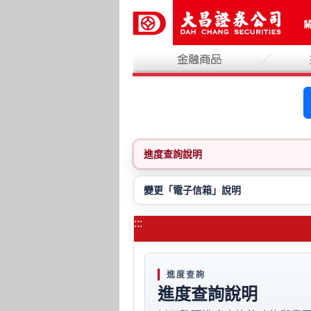
跳
到
主
要
內
容
區
塊
進度查詢說明
變更「電子信箱」說明
:::
進度查詢
進度查詢說明