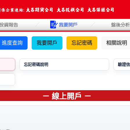
進度查詢
我要開戶
忘記密碼
相關說明
忘記密碼說明
驗證信
－ 線上開戶 －