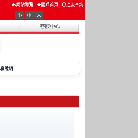
:::
網站導覽
開戶首頁
進度查詢
小
中
大
箱說明